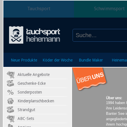
Tauchsport
Schwimmsport
Neue Produkte
Köder der Woche
Bundle Maker
Heinema
Aktuelle Angebote
Geschenke-Ecke
Sonderposten
Über uns:
Kinderplanschbecken
1994 haben 
ihre Leiden
Strandgut
Banter See 
ABC-Sets
angegliedert
ihrem hochqu