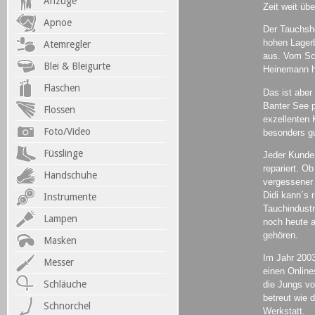
Anzüge
Zeit weit üb
Apnoe
Der Tauchsh
hohen Lagerb
Atemregler
aus. Vom Sch
Blei & Bleigurte
Heinemann ha
Flaschen
Das ist aber
Banter See p
Flossen
exzellenten 
Foto/Video
besonders gu
Füsslinge
Jeder Kunde 
repariert. Ob
Handschuhe
vergessener
Didi kann´s r
Instrumente
Tauchindustr
Lampen
noch heute 
gehören.
Masken
Im Jahr 200
Messer
einen Online
Schläuche
die Jungs vo
betreut wie 
Schnorchel
Werkstatt.