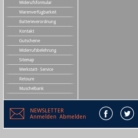
Widerufsformular
Warenverfügbarkeit
Batterieverordnung
Kontakt
Gutscheine
Widerrufsbelehrung
Sitemap
Werkstatt- Service
Retoure
Muschelbank
NEWSLETTER
Anmelden
Abmelden