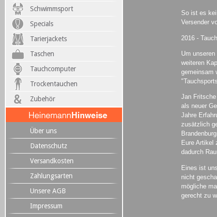
Schwimmsport
So ist es ke
Versender v
Specials
2016 - Tauch
Tarierjackets
Um unseren S
Taschen
weiteren Kap
Tauchcomputer
gemeinsam w
"Tauchsports
Trockentauchen
Jan Fritsche
Zubehör
als neuer Ge
Jahre Erfahr
zusätzlich g
Über uns
Brandenburgs
Eure Artikel 
Datenschutz
dadurch Rau
Versandkosten
Eines ist un
Zahlungsarten
nicht gescha
mögliche ma
Unsere AGB
gerecht zu w
Impressum