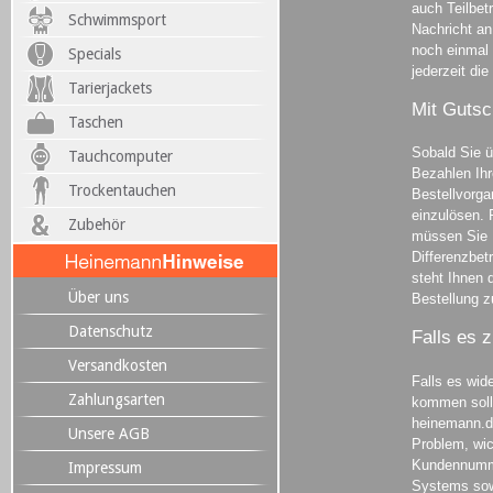
auch Teilbet
Schwimmsport
Nachricht an
noch einmal
Specials
jederzeit die
Tarierjackets
Mit Gutsc
Taschen
Sobald Sie 
Tauchcomputer
Bezahlen Ih
Trockentauchen
Bestellvorga
einzulösen. 
Zubehör
müssen Sie 
Differenzbet
steht Ihnen 
Über uns
Bestellung z
Datenschutz
Falls es 
Versandkosten
Falls es wid
Zahlungsarten
kommen sollt
heinemann.de
Unsere AGB
Problem, wic
Kundennumme
Impressum
Systems sow