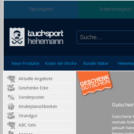
Tauchsport
Schwimmsport
Neue Produkte
Köder der Woche
Bundle Maker
Heinema
Aktuelle Angebote
Geschenke-Ecke
Sonderposten
Gutschei
Kinderplanschbecken
Strandgut
Gutscheine k
normale Arti
ABC-Sets
gekauft habe
freigeschalt