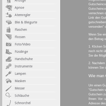
Anzüge
Gutscheinco
Apnoe
Gutscheincod
verrechnen o
Atemregler
Link den Gu
Blei & Bleigurte
gutschreiben
versenden" 
Flaschen
Wenn Sie ein
Flossen
den Betrag w
Foto/Video
1. Klicken S
noch nicht ü
Füsslinge
Sie die Mögl
Handschuhe
2. Nachdem S
Instrumente
können Sie d
Lampen
Wie man 
Masken
Um einen Gut
Messer
"Gutschein 
Gutschein zu
Schläuche
Ihnen: Vor- 
Schnorchel
Adresse des