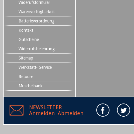
Widerufsformular
Warenverfügbarkeit
Batterieverordnung
Kontakt
Gutscheine
Widerrufsbelehrung
Sitemap
Werkstatt- Service
Retoure
Muschelbank
NEWSLETTER
Anmelden
Abmelden